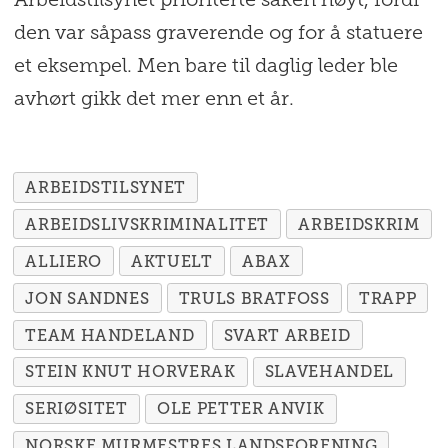
Arbeidstilsynet prioriterte saken høyt, fordi
den var såpass graverende og for å statuere
et eksempel. Men bare til daglig leder ble
avhørt gikk det mer enn et år.
ARBEIDSTILSYNET
ARBEIDSLIVSKRIMINALITET
ARBEIDSKRIM
ALLIERO
AKTUELT
ABAX
JON SANDNES
TRULS BRATFOSS
TRAPP
TEAM HANDELAND
SVART ARBEID
STEIN KNUT HORVERAK
SLAVEHANDEL
SERIØSITET
OLE PETTER ANVIK
NORSKE MURMESTRES LANDSFORENING