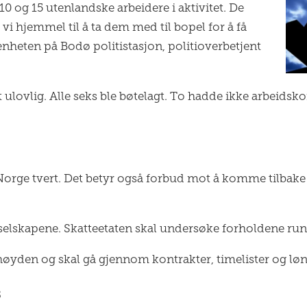
10 og 15 utenlandske arbeidere i aktivitet. De
 vi hjemmel til å ta dem med til bopel for å få
senheten på Bodø politistasjon, politioverbetjent
lovlig. Alle seks ble bøtelagt. To hadde ikke arbeidsko
 Norge tvert. Det betyr også forbud mot å komme tilbake 
 selskapene. Skatteetaten skal undersøke forholdene rund
i høyden og skal gå gjennom kontrakter, timelister og lø
s