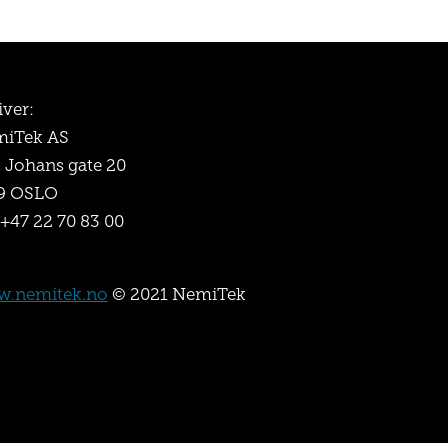
iver:
iTek AS
l Johans gate 20
9 OSLO
 +47 22 70 83 00
.nemitek.no
© 2021 NemiTek