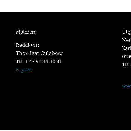
Maleren:
Utg
Nem
Redaktør:
Kar
Thor-Ivar Guldberg
015
Tlf: + 47 95 84 40 91
Tlf:
E-post
www