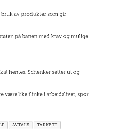
 bruk av produkter som gir
g staten på banen med krav og mulige
l hentes. Schenker setter ut og
ke være like flinke i arbeidslivet, spør
LF
AVTALE
TARKETT