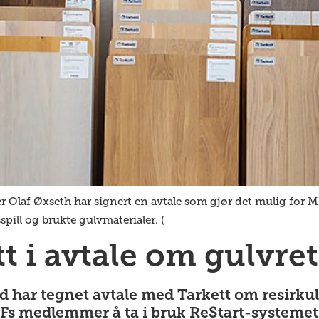
laf Øxseth har signert en avtale som gjør det mulig for ML
spill og brukte gulvmaterialer. (
t i avtale om gulvre
har tegnet avtale med Tarkett om resirkul
LFs medlemmer å ta i bruk ReStart-systemet 