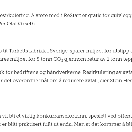
 resirkulering. Å være med i ReStart er gratis for gulvle
Per Olaf Øxseth.
il Tarketts fabrikk i Sverige, sparer miljøet for utslipp
ares miljøet for 8 tonn CO₂ gjennom retur av 1 tonn tepp
tak for bedriftene og håndverkerne. Resirkulering av avf
for det overordne mål om å redusere avfall, sier Stein H
l bli et viktig konkurransefortrinn, spesielt ved offentl
r blitt praktisert fullt ut enda. Men at det kommer å bli 