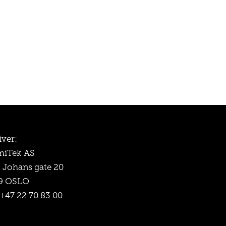
iver:
iTek AS
l Johans gate 20
9 OSLO
 +47 22 70 83 00