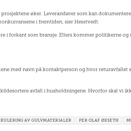
r i prosjektene øker. Leverandører som kan dokumentere
skonkurransene i fremtiden, sier Hesstvedt.
ære i forkant som bransje. Ellers kommer politikerne o
e med navn på kontaktperson og hvor returavfallet ska
l å kildesortere avfall i husholdningene. Hvorfor skal vi ik
RKULERING AV GULVMATERIALER
PER OLAF ØXSETH
M