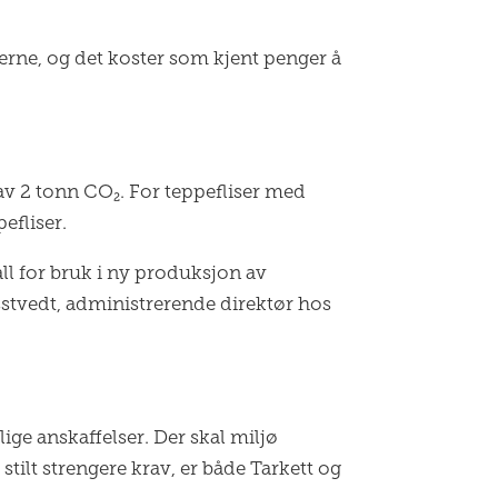
ggerne, og det koster som kjent penger å
 av 2 tonn CO₂. For teppefliser med
efliser.
all for bruk i ny produksjon av
esstvedt, administrerende direktør hos
ige anskaffelser. Der skal miljø
stilt strengere krav, er både Tarkett og