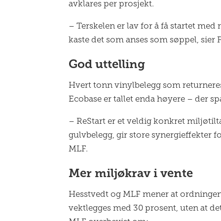
avklares per prosjekt.
– Terskelen er lav for å få startet med
kaste det som anses som søppel, sier 
God uttelling
Hvert tonn vinylbelegg som returneres t
Ecobase er tallet enda høyere – der sp
– ReStart er et veldig konkret miljøtil
gulvbelegg, gir store synergieffekter 
MLF.
Mer miljøkrav i vente
Hesstvedt og MLF mener at ordningen vi
vektlegges med 30 prosent, uten at det e