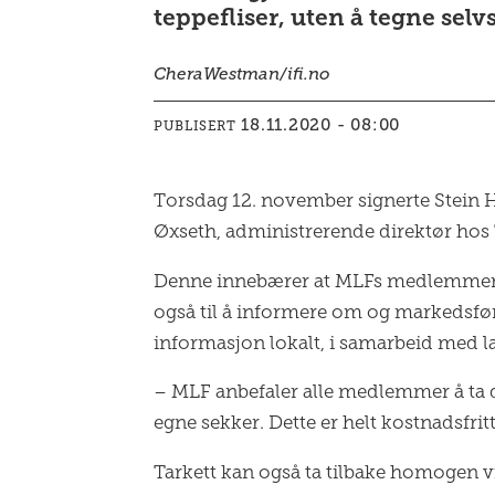
teppefliser, uten å tegne sel
Chera
Westman/ifi.no
18.11.2020 - 08:00
PUBLISERT
Torsdag 12. november signerte Stein 
Øxseth, administrerende direktør hos 
Denne innebærer at MLFs medlemmer ik
også til å informere om og markedsfø
informasjon lokalt, i samarbeid med la
– MLF anbefaler alle medlemmer å ta d
egne sekker. Dette er helt kostnadsfritt
Tarkett kan også ta tilbake homogen v