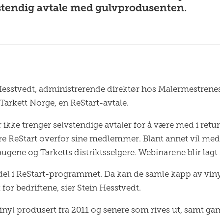
vstendig avtale med gulvprodusenten.
Hesstvedt, administrerende direktør hos Malermestrene
Tarkett Norge, en ReStart-avtale.
ke trenger selvstendige avtaler for å være med i retur
re ReStart overfor sine medlemmer. Blant annet vil m
ugene og Tarketts distriktsselgere. Webinarene blir lagt
el i ReStart-programmet. Da kan de samle kapp av viny
 for bedriftene, sier Stein Hesstvedt.
inyl produsert fra 2011 og senere som rives ut, samt ga