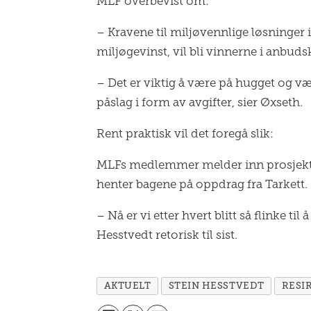
MLF overbevist om:
– Kravene til miljøvennlige løsninge
miljøgevinst, vil bli vinnerne i anbud
– Det er viktig å være på hugget og v
påslag i form av avgifter, sier Øxseth.
Rent praktisk vil det foregå slik:
MLFs medlemmer melder inn prosjekten
henter bagene på oppdrag fra Tarkett.
– Nå er vi etter hvert blitt så flinke ti
Hesstvedt retorisk til sist.
AKTUELT
STEIN HESSTVEDT
RESI