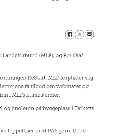
s Landsforbund (MLF), og Per Olaf
ordningen ReStart. MLF forplikter seg
edlemmene få tilbud om webinarer og
 inn i MLFs kurskalender.
l og linoleum på byggeplass i Tarketts
mle teppefliser med PA6 garn. Dette