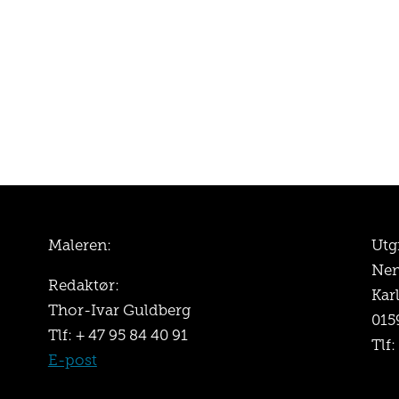
Maleren:
Utg
Nem
Redaktør:
Kar
Thor-Ivar Guldberg
015
Tlf: + 47 95 84 40 91
Tlf:
E-post