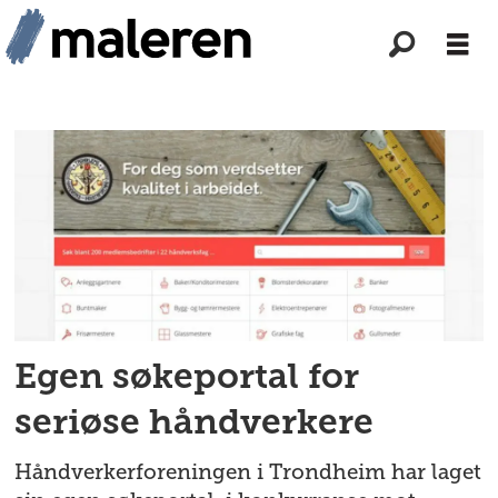
Tag:
kristian
dahlberg
hauge
Egen søkeportal for
seriøse håndverkere
Håndverkerforeningen i Trondheim har laget