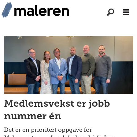
Tag:
mlfs
generalforsamling
Medlemsvekst er jobb
nummer én
Det er en prioritert oppgave for