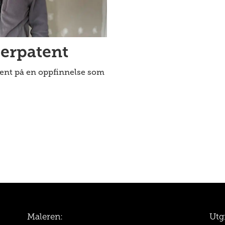
erpatent
tent på en oppfinnelse som
Maleren:
Utg