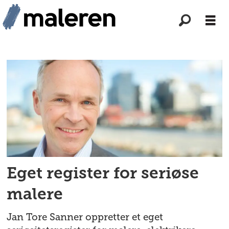
Tag:
enkelt
å
være
seriøs
Eget register for seriøse
malere
Jan Tore Sanner oppretter et eget