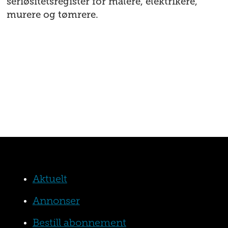
seriøsitetsregister for malere, elektrikere,
murere og tømrere.
Aktuelt
Annonser
Bestill abonnement