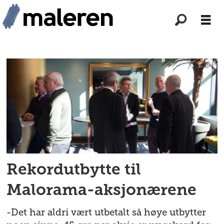
Tag:
gjenvalgt
styre
Rekordutbytte til
Malorama-aksjonærene
-Det har aldri vært utbetalt så høye utbytter