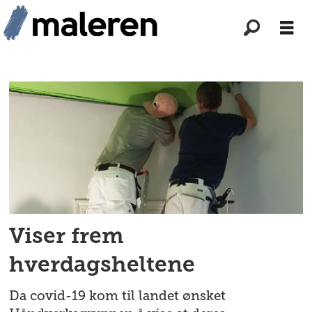
Tag:
sosiale
medier
Viser frem
hverdagsheltene
Da covid-19 kom til landet ønsket