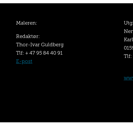
Maleren:
Utg
Nem
Redaktør:
Kar
Thor-Ivar Guldberg
015
Tlf: + 47 95 84 40 91
Tlf:
E-post
www