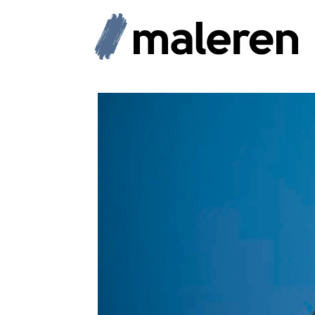
Tag:
terje
andersen