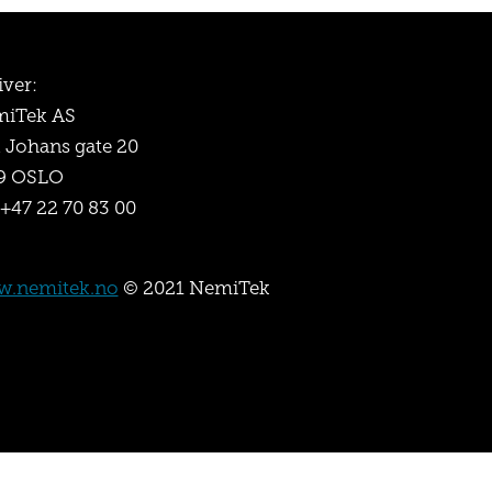
iver:
iTek AS
l Johans gate 20
9 OSLO
 +47 22 70 83 00
.nemitek.no
© 2021 NemiTek