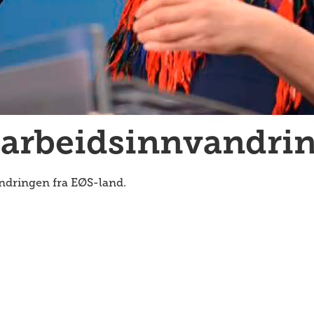
 arbeidsinnvandri
andringen fra EØS-land.