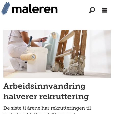
Tag:
arbeidsinnvandrere
Arbeidsinnvandring
halverer rekruttering
De siste ti årene har rekrutteringen til