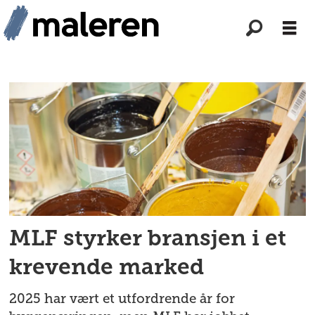
Tag:
bygghåndverk
norge
MLF styrker bransjen i et
krevende marked
2025 har vært et utfordrende år for