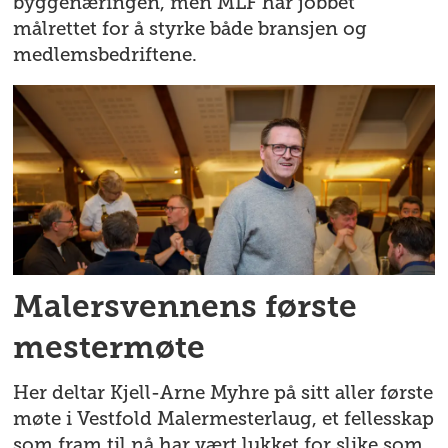
byggenæringen, men MLF har jobbet
målrettet for å styrke både bransjen og
medlemsbedriftene.
Malersvennens første
mestermøte
Her deltar Kjell-Arne Myhre på sitt aller første
møte i Vestfold Malermesterlaug, et fellesskap
som fram til nå har vært lukket for slike som