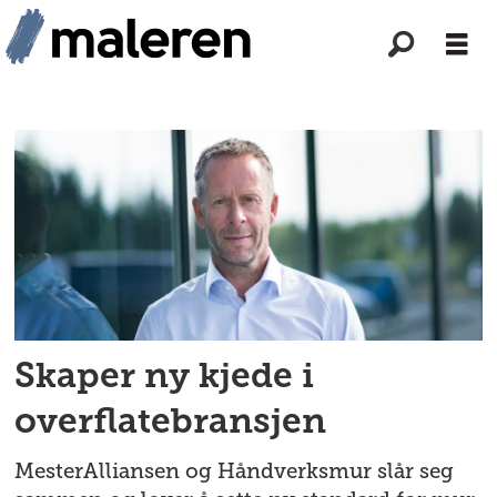
Tag:
mesteralliansen
Skaper ny kjede i
overflatebransjen
MesterAlliansen og Håndverksmur slår seg