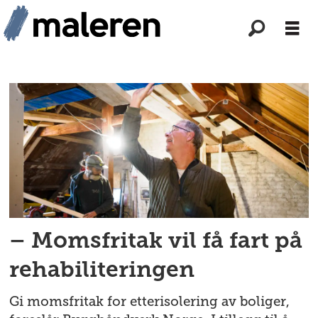
Tag:
moms
– Momsfritak vil få fart på
rehabiliteringen
Gi momsfritak for etterisolering av boliger,