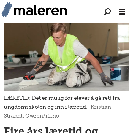
LÆRETID: Det er mulig for elever å gå rett fra
ungdomsskolen og inn i læretid.
Kristian
Strandli Owren/ifi.no
Fire års læretid og