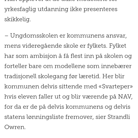
2+2: 2 år på skolen, 2 år i lære
yrkesfaglig utdanning ikke presenteres
skikkelig.
Etter to år på skole følger to år praktisk
arbeid med læretid i en bedrift.
– Ungdomsskolen er kommunens ansvar,
mens videregående skole er fylkets. Fylket
0+4: 0 år på skolen, 4 år i lære (full
har som ambisjon å få flest inn på skolen og
opplæring i bedrift)
forteller bare om modellene som innebærer
tradisjonell skolegang før læretid. Her blir
Her går eleven direkte ut i lære og
kommunen delvis sittende med «Svarteper»
fylkeskommunen har ikke lenger ansvar
hvis eleven faller ut og blir værende på NAV,
for opplæringen. Læretiden er da på fire
for da er de på delvis kommunens og delvis
år, hvor lærlingen lærer alle aspekter av
statens lønningsliste fremover, sier Strandli
yrket direkte i arbeidslivet. Det kreves at
Owren.
man består alle fellesfag fra