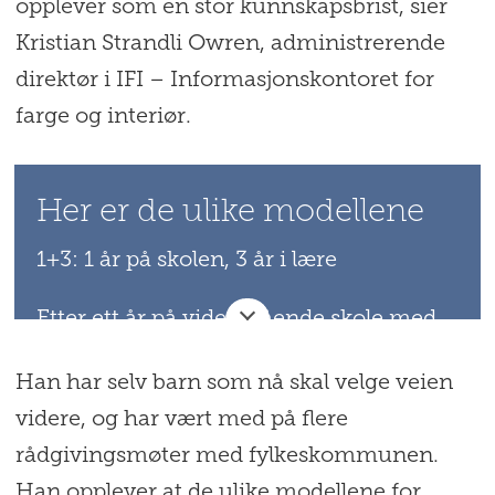
opplever som en stor kunnskapsbrist, sier
Kristian Strandli Owren, administrerende
direktør i IFI – Informasjonskontoret for
farge og interiør.
Her er de ulike modellene
1+3: 1 år på skolen, 3 år i lære
Etter ett år på videregående skole med
grunnleggende teoretisk og praktisk
Han har selv barn som nå skal velge veien
innføring i fagfeltet, går de ut i tre år
videre, og har vært med på flere
lære i en bedrift for å lære seg yrket i
rådgivingsmøter med fylkeskommunen.
praksis.
Han opplever at de ulike modellene for