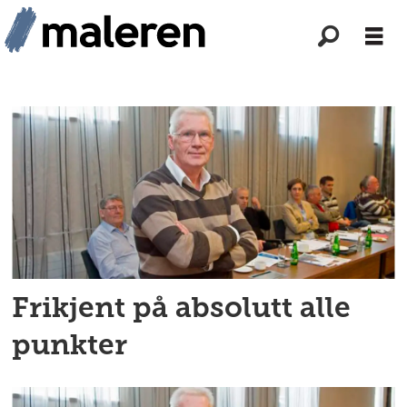
Tag:
lars
barg
Frikjent på absolutt alle
punkter