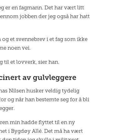
jeg er en fagmann. Det har vært litt
jennom jobben der jeg også har hatt
og et svennebrev i et fag som ikke
me noen vei.
til et lovverk, sier han.
cinert av gulvleggere
s Nilsen husker veldig tydelig
or og når han bestemte seg for å bli
egger.
en min hadde flyttet til en ny
ghet i Bygdøy Allé. Det må ha vært