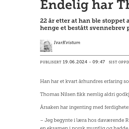
Endelig har T
22 år etter at han ble stopp
henge et bestått svennebrev 
Ivar
Kvistum
19.06.2024 - 09:47
PUBLISERT
SIST OPP
Han har et kvart århundres erfaring so
Thomas Nilsen fikk nemlig aldri godkje
Årsaken har ingenting med ferdighete
– Jeg begynte i læra hos daværende Ra
en eksamen i norsk muntlig og hadde to