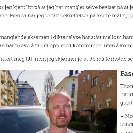
 jeg kjent litt på at jeg har manglet selve beviset på at 
. Men så har jeg jo fått bekreftelser på andre måter, g
 manglende eksamen i diktanalyse har stått mellom ham 
 Han har prøvd å ta det opp med kommunen, uten å kom
itert meg litt, men jeg skjønner jo at de må forholde seg 
Fas
Thoma
hvorf
gulvl
– Mor
leili