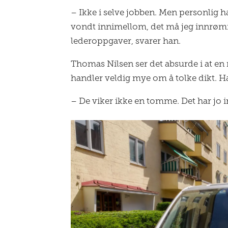
– Ikke i selve jobben. Men personlig har
vondt innimellom, det må jeg innrømme
lederoppgaver, svarer han.
Thomas Nilsen ser det absurde i at en
handler veldig mye om å tolke dikt.
– De viker ikke en tomme. Det har jo irr