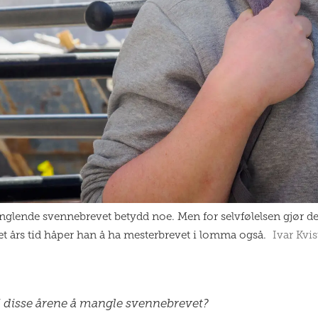
lende svennebrevet betydd noe. Men for selvfølelsen gjør det
et års tid håper han å ha mesterbrevet i lomma også.
Ivar Kvi
i disse årene å mangle svennebrevet?