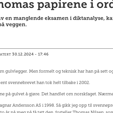
homas papirene i or
et av en manglende eksamen i diktanalyse, 
på veggen.
30.12.2024 - 17:46
DATERT
m gulvlegger. Men formelt og teknisk har han på sett og
nt svennebrevet han tok helt tilbake i 2002.
ne på gulvet å gjøre. Det handlet om norskfaget. Nærme
gnar Andersson AS i 1998. Så gikk jeg opp til svennepr
 år på meg på få tatt den, forteller Thomas Nilsen, som