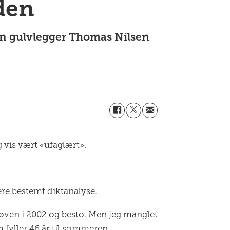
den
kan gulvlegger Thomas Nilsen
 vis vært «ufaglært».
re bestemt diktanalyse.
øven i 2002 og besto. Men jeg manglet
 fyller 46 år til sommeren.