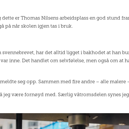
 og dette er Thomas Nilsens arbeidsplass en god stund 
å på når skolen igjen tas i bruk.
 svennebrevet, har det alltid ligget i bakhodet at han bu
en var inne. Det handlet om selvfølelse, men også om at
eldte seg opp. Sammen med fire andre – alle malere – g
å jeg være fornøyd med. Særlig våtromsdelen synes jeg at 