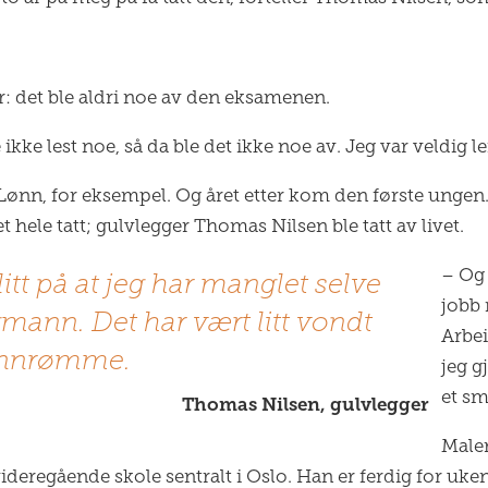
år: det ble aldri noe av den eksamenen.
e lest noe, så da ble det ikke noe av. Jeg var veldig lei
 Lønn, for eksempel. Og året etter kom den første ungen
et hele tatt; gulvlegger Thomas Nilsen ble tatt av livet.
– Og 
litt på at jeg har manglet selve
jobb
gmann. Det har vært litt vondt
Arbe
 innrømme.
jeg g
et sm
Thomas Nilsen, gulvlegger
Male
deregående skole sentralt i Oslo. Han er ferdig for uken