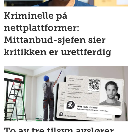
Kriminelle på
nettplattformer:
Mittanbud-sjefen sier
kritikken er urettferdig
To av tre tilsyn avslører