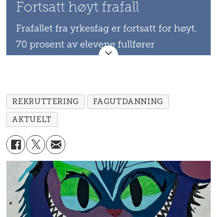
Fortsatt høyt frafall
Frafallet fra yrkesfag er fortsatt for høyt.
70 prosent av elevene fullfører
utdanningsløpet. Dette er 20 prosent
lavere enn blant elever på
studieforberedende, ifølge Statistisk
REKRUTTERING
FAGUTDANNING
sentralbyrå.
AKTUELT
Kunnskapsminister Tonje Brenna
mener hovedårsaken er at mange ikke
får lærlingplass.
Utviklingen går i riktig retning, men
langsomt. To prosentpoeng flere enn i