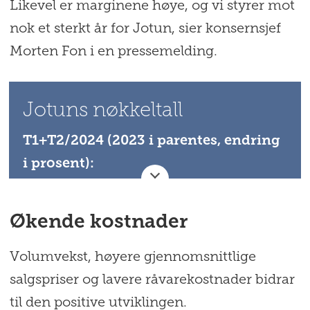
Likevel er marginene høye, og vi styrer mot
nok et sterkt år for Jotun, sier konsernsjef
Morten Fon i en pressemelding.
Jotuns nøkkeltall
T1+T2/2024 (2023 i parentes, endring
i prosent):
Driftsinntekter: 22 574 (21 589) 5 %
Økende kostnader
Driftsresultat: 4 865 (4 754) 2 %
Resultat før skatt: 4 209 (4 355) -3 %
Volumvekst, høyere gjennomsnittlige
salgspriser og lavere råvarekostnader bidrar
til den positive utviklingen.