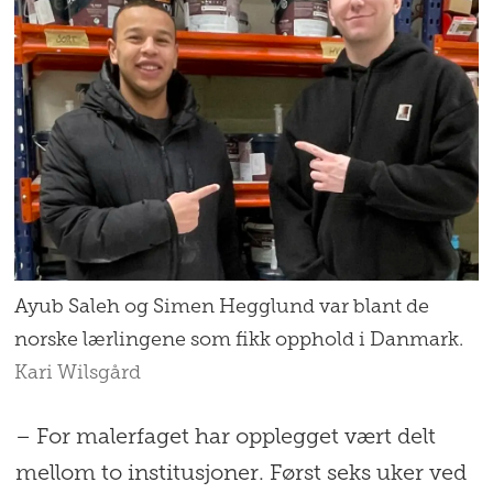
Ayub Saleh og Simen Hegglund var blant de
norske lærlingene som fikk opphold i Danmark.
Kari Wilsgård
– For malerfaget har opplegget vært delt
mellom to institusjoner. Først seks uker ved