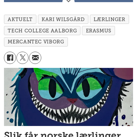
utveksling, praksis og samarbeid på
tvers av landegrenser. Programmet
AKTUELT
KARI WILSGÅRD
LÆRLINGER
omfatter blant annet yrkesfaglig
TECH COLLEGE AALBORG
ERASMUS
opplæring, der lærlinger kan
MERCANTEC VIBORG
gjennomføre deler av læretiden ved
skoler og bedrifter i andre europeiske
land. Interesserte deltakere i utveksling
til Danmark neste år kan kontakte Kari
Wilsgård hos Malermestrenes
Landsforbund.
Slik får norske lærlinger